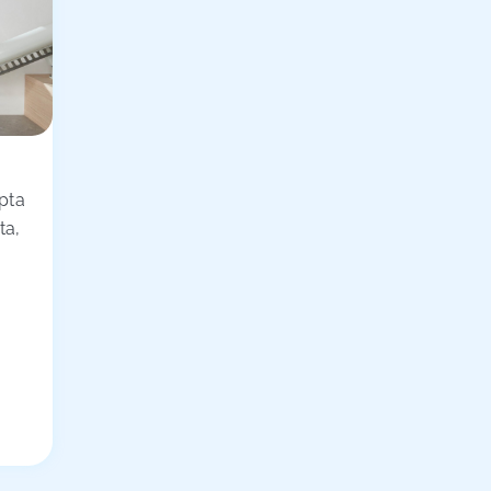
pta
ta,