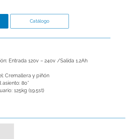
Catálogo
ón: Entrada 120v – 240v /Salida 1.2Ah
l: Cremallera y piñón
 asiento: 80˚
rio: 125kg (19.5st)