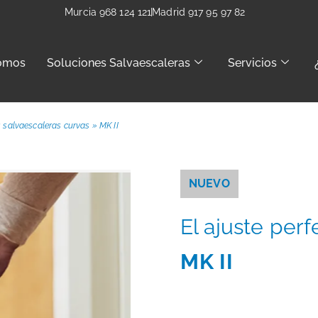
Murcia 968 124 121
Madrid 917 95 97 82
omos
Soluciones Salvaescaleras
Servicios
s salvaescaleras curvas
»
MK II
NUEVO
El ajuste perf
MK II