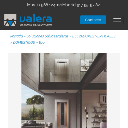
Murcia 968 124 121
Madrid 917 95 97 82
Contacto
Portada
»
Soluciones Salvaescaleras
»
ELEVADORES VERTICALES
»
DOMESTICOS
»
E20