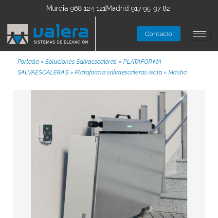
Murcia 968 124 121
Madrid 917 95 97 82
Contacto
Portada
»
Soluciones Salvaescaleras
»
PLATAFORMA
SALVAESCALERAS
»
Plataforma salvaescaleras recta
»
Masha