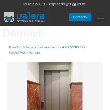
Murcia 968 124 121
Madrid 917 95 97 82
Contacto
Domovil
Portada
»
Soluciones Salvaescaleras
»
ASCENSORES DE
ESCALERAS
»
Domovil