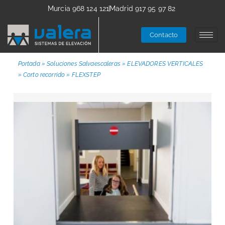
Murcia 968 124 121
Madrid 917 95 97 82
Contacto
Portada
»
Soluciones Salvaescaleras
»
ELEVADORES VERTICALES
»
Corto recorrido
»
FLEXSTEP