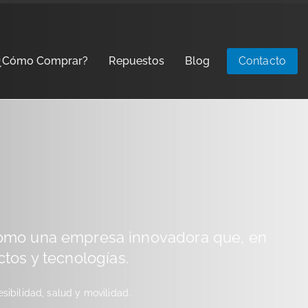
¿Cómo Comprar?
Repuestos
Blog
Contacto
omo una empresa innovadora
que, en
ctos y tecnologías.
sibilidad, salud y movilidad.