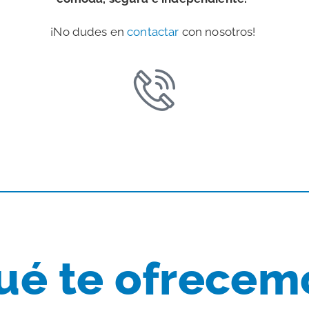
¡No dudes en
contactar
con nosotros!
ué te ofrecem