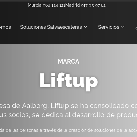
Murcia 968 124 121
Madrid 917 95 97 82
omos
Soluciones Salvaescaleras
Servicios
MARCA
Liftup
esa de Aalborg,
Liftup
se ha consolidado c
us socios,
se dedica al desarrollo de produ
vida de las personas a través de la
creación
de
soluciones
de
la acce