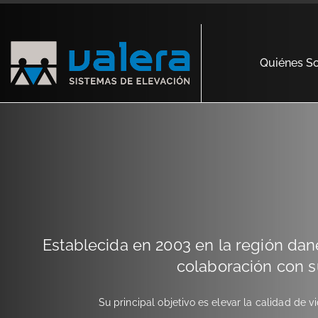
Quiénes S
Establecida en 2003 en la región dan
colaboración con s
Su principal objetivo es elevar la calidad de 