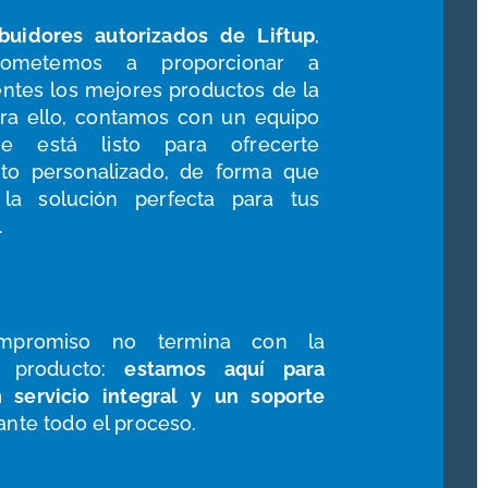
buidores autorizados
de
Liftup
,
ometemos a proporcionar a
ientes
l
os mejores productos de la
ra ello,
contamos
con un equipo
ue está listo par
a ofrecerte
to personalizado,
de forma
que
 la solución perfecta para tus
.
mpromiso no termina con la
 producto
:
estamos aquí para
servicio integral y un soporte
ante todo el proceso.