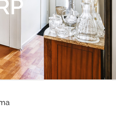
ARP
rma