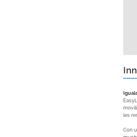
Inn
Igual
EasyL
movil
les re
Con u