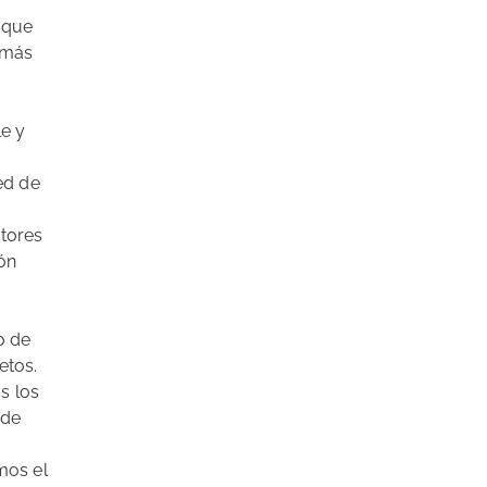
 que
 más
le y
ed de
otores
ón
o de
etos.
s los
 de
mos el