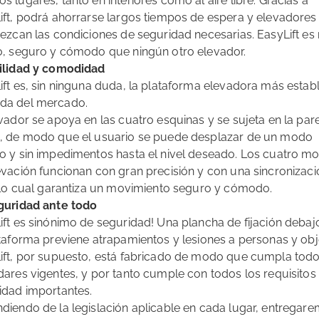
 lugares, tanto en interiores como al aire libre. Gracias a
ift, podrá ahorrarse largos tiempos de espera y elevadores
rezcan las condiciones de seguridad necesarias. EasyLift es
o, seguro y cómodo que ningún otro elevador.
ilidad y comodidad
ift es, sin ninguna duda, la plataforma elevadora más estab
a del mercado.
evador se apoya en las cuatro esquinas y se sujeta en la par
, de modo que el usuario se puede desplazar de un modo
o y sin impedimentos hasta el nivel deseado. Los cuatro m
evación funcionan con gran precisión y con una sincronizaci
, lo cual garantiza un movimiento seguro y cómodo.
guridad ante todo
ift es sinónimo de seguridad! Una plancha de fijación debaj
ataforma previene atrapamientos y lesiones a personas y obj
ift, por supuesto, está fabricado de modo que cumpla todo
dares vigentes, y por tanto cumple con todos los requisitos
idad importantes.
diendo de la legislación aplicable en cada lugar, entregare