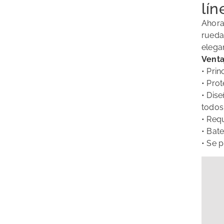
lín
Ahora
rueda
elega
Venta
• Prin
• Pro
• Dise
todos
• Requ
• Bat
• Se p