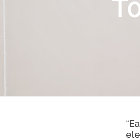
T0
“E
el