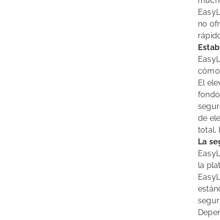
muchos
EasyL
no of
rápid
Estab
EasyL
cómod
El el
fondo
segur
de el
total
La se
EasyL
la pl
EasyL
están
segur
Depen