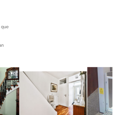
o que
an