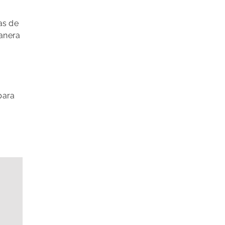
as de
anera
 para