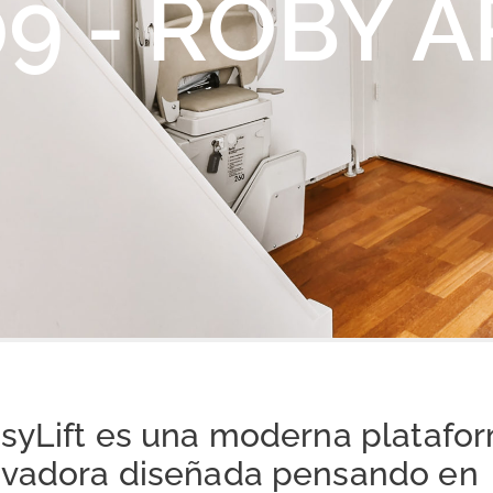
9 - ROBY 
asyLift es una moderna platafo
evadora diseñada pensando en