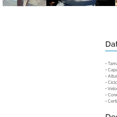
Da
• Tam
• Cap
• Alt
• Cic
• Vel
• Con
• Cer
De