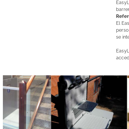
EasyL
barrer
Refer
El Eas
perso
se in
EasyL
accede